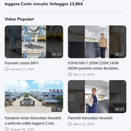
leggera Corto circuito Voltaggio 13,86A
Video Popolari
00:15
00:27
Pannello solare BIPV
XSFM-580-T 200W 220W 240W
580W pannello solare flessibile
January 17, 2025
semi-pieghevole fotovoltaico
March 11, 2025
pannello fotovoltaico morbido
02:06
00:27
Pantaloni solari fotovoltaici flessibili
Pannelli fotovoltaici flessibili
a pellicola sottile leggera Corto
March 11, 2025
circuito Voltaggio 13,86A
January 02, 2025