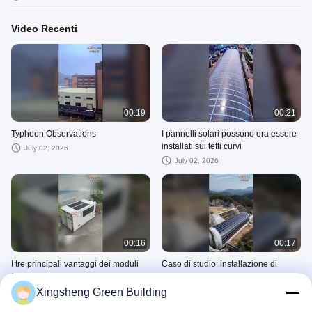
Video Recenti
00:19
00:21
Typhoon Observations
I pannelli solari possono ora essere
installati sui tetti curvi
July 02, 2026
July 02, 2026
00:16
00:17
I tre principali vantaggi dei moduli
Caso di studio: installazione di
flessibili
pannelli solari su un tetto curvo
Xingsheng Green Building
June 12, 2026
June 10, 2026