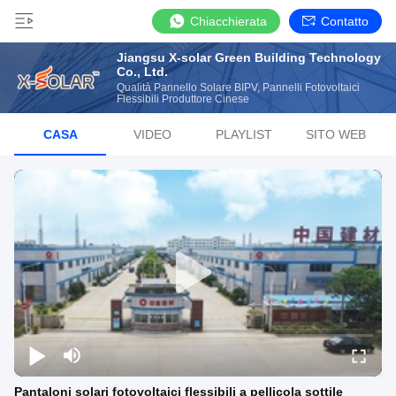
Chiacchierata
Contatto
Jiangsu X-solar Green Building Technology
Co., Ltd.
Qualità Pannello Solare BIPV, Pannelli Fotovoltaici
Flessibili Produttore Cinese
CASA
VIDEO
PLAYLIST
SITO WEB
Pantaloni solari fotovoltaici flessibili a pellicola sottile