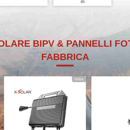
m
LARE BIPV & PANNELLI FOT
FABBRICA
Video