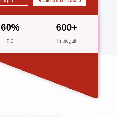
o di più
Richieda una citazione
i tre categorie: ...
60
%
600
+
P.C
Impiegati