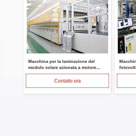
Macchina per la laminazione del
Macchin
modulo solare azionata a motore
fotovolt
elettrico 3 fase 5 alimentazione del
produzio
filo
moduli 
Contatto ora