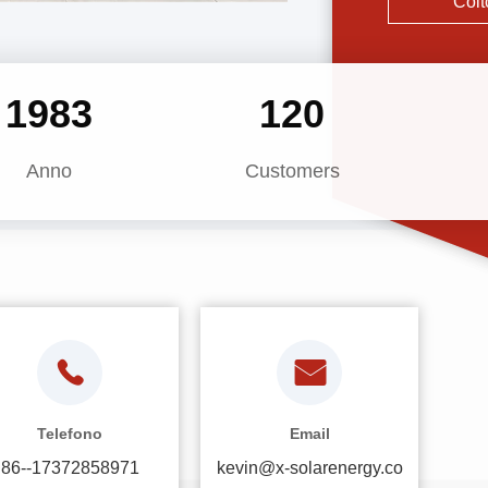
Colt
la produzione d
2020
120
Anno
Customers
Telefono
Email
86--17372858971
kevin@x-solarenergy.co