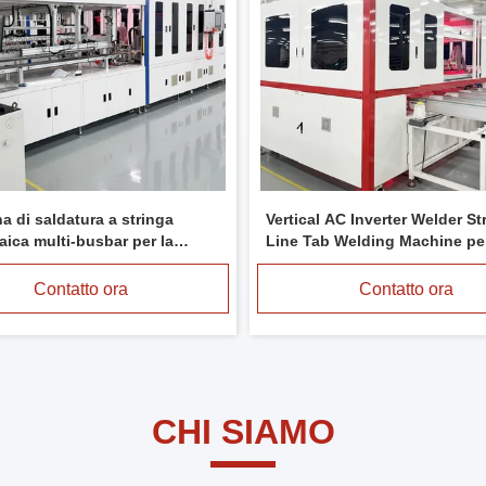
a di saldatura a stringa
Vertical AC Inverter Welder St
aica multi-busbar per la
Line Tab Welding Machine per
ne di celle elettriche per
solari
solari morbidi
Contatto ora
Contatto ora
CHI SIAMO