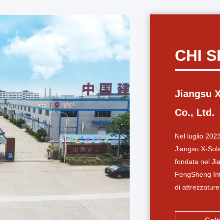
CHI 
Jiangsu X
Co., Ltd.
Nel luglio 2023
Jiangsu X-Sola
fondata nel J
FengSheng Inte
di attrezzatur
la prima linea
base di Jiangy