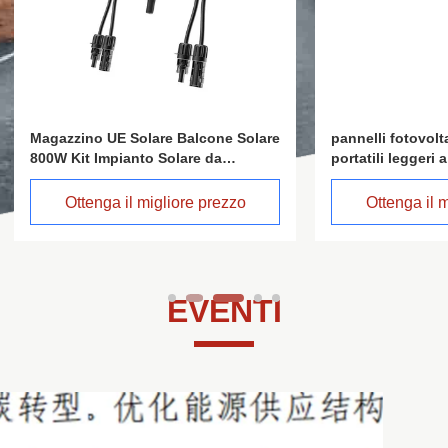
o UE Solare Balcone Solare
pannelli fotovoltaici flessibil
 Impianto Solare da
portatili leggeri a pellicola sot
 con Accumulo
pannello solare monocristalli
modulo solare materiale di tet
enga il migliore prezzo
Ottenga il migliore prez
progettato
EVENTI