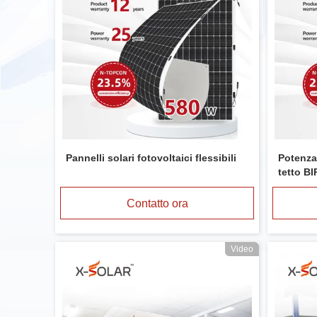
Pannelli solari fotovoltaici flessibili
Potenza
tetto BI
leggero
Contatto ora
Video