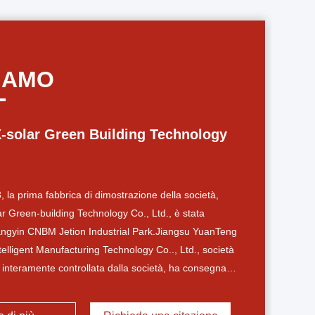
SIAMO
-solar Green Building Technology
, la prima fabbrica di dimostrazione della società,
r Green-building Technology Co., Ltd., è stata
iangyin CNBM Jetion Industrial Park.Jiangsu YuanTeng
lligent Manufacturing Technology Co.., Ltd., società
e interamente controllata dalla società, ha consegnato
 di produzione automatica "tre in uno" al mondo per la
in.La linea di produzione può essere compatibile con