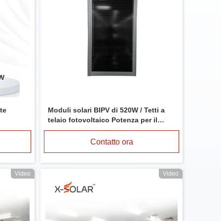
tte
Moduli solari BIPV di 520W / Tetti a
telaio fotovoltaico Potenza per il
muro della tenda della serra
Contatto ora
Video
Video