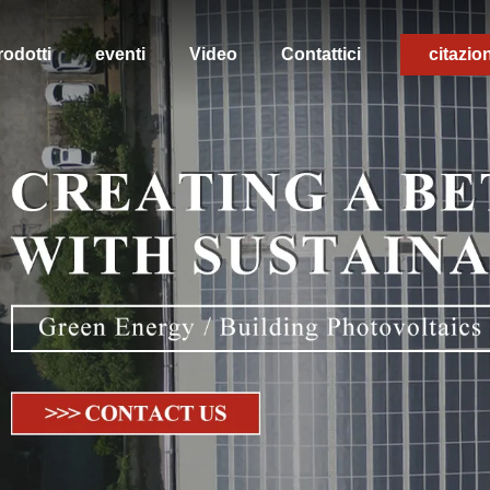
rodotti
eventi
Video
Contattici
citazio