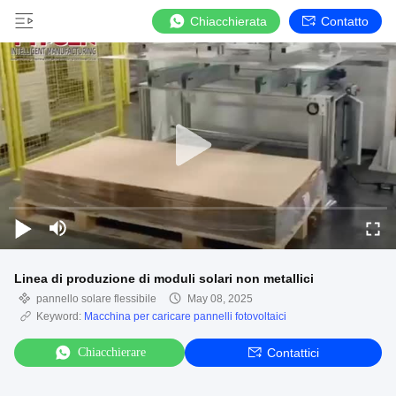
Chiacchierata
Contatto
Linea di produzione di moduli solari non metallici
pannello solare flessibile
May 08, 2025
Keyword:
Macchina per caricare pannelli fotovoltaici
Chiacchierare
Contattici