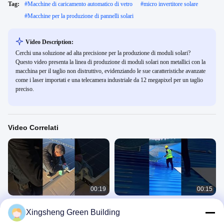
Tag:
#
Macchine di caricamento automatico di vetro
#
micro invertitore solare
#
Macchine per la produzione di pannelli solari
Video Description:
Cerchi una soluzione ad alta precisione per la produzione di moduli solari?
Questo video presenta la linea di produzione di moduli solari non metallici con la
macchina per il taglio non distruttivo, evidenziando le sue caratteristiche avanzate
come i laser importati e una telecamera industriale da 12 megapixel per un taglio
preciso.
Video Correlati
00:19
00:15
Lo vuoi leggero ma temi che non sia
Installa moduli solari flessibili in soli
Xingsheng Green Building
abbastanza forte?
3 minuti: semplice e veloce.
Pannello Solare Flessibile
Pannello Solare Flessibile