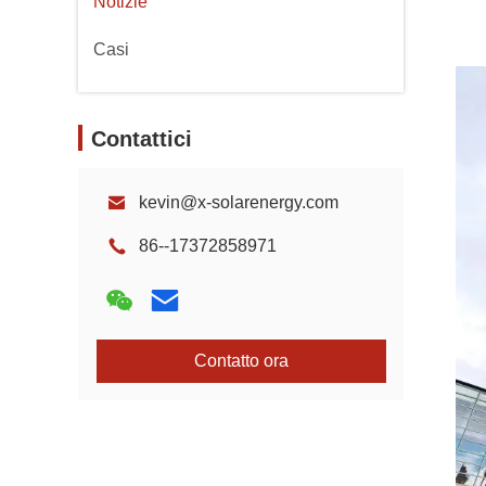
Notizie
Casi
Contattici
kevin@x-solarenergy.com
86--17372858971
Contatto ora