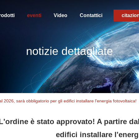
rodotti
eventi
Video
Contattici
citazio
notizie dettagliate
 2026, sarà obbligatorio per gli edifici installare l'energia fotovoltaica!
L'ordine è stato approvato! A partire dal
edifici installare l'ener