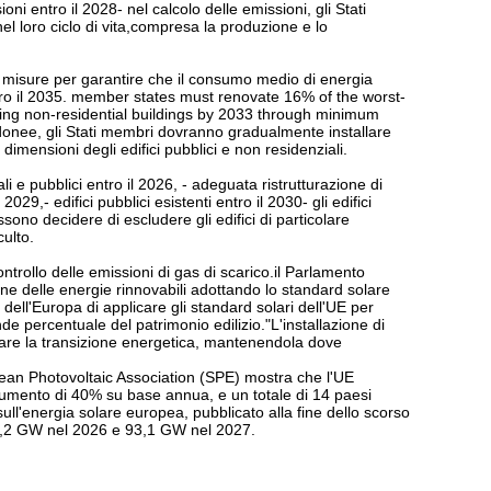
i entro il 2028- nel calcolo delle emissioni, gli Stati
el loro ciclo di vita,compresa la produzione e lo
re misure per garantire che il consumo medio di energia
ntro il 2035. member states must renovate 16% of the worst-
ming non-residential buildings by 2033 through minimum
nee, gli Stati membri dovranno gradualmente installare
e dimensioni degli edifici pubblici e non residenziali.
i e pubblici entro il 2026, - adeguata ristrutturazione di
2029,- edifici pubblici esistenti entro il 2030- gli edifici
sono decidere di escludere gli edifici di particolare
culto.
trollo delle emissioni di gas di scarico.il Parlamento
ne delle energie rinnovabili adottando lo standard solare
 dell'Europa di applicare gli standard solari dell'UE per
ande percentuale del patrimonio edilizio."L'installazione di
are la transizione energetica, mantenendola dove
ean Photovoltaic Association (SPE) mostra che l'UE
aumento di 40% su base annua, e un totale di 14 paesi
ull'energia solare europea, pubblicato alla fine dello scorso
84,2 GW nel 2026 e 93,1 GW nel 2027.