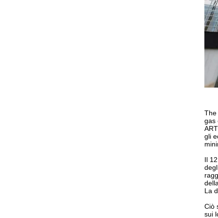
The 
gas 
ARTI
gli 
mini
Il 1
degl
ragg
dell
La d
Ciò 
sui 