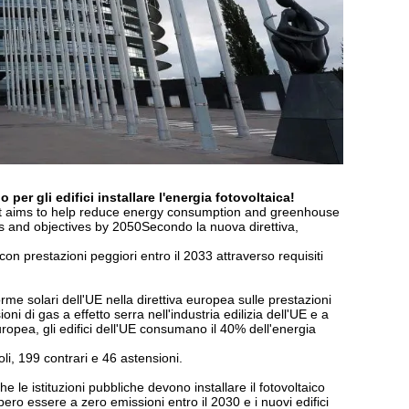
 per gli edifici installare l'energia fotovoltaica!
t aims to help reduce energy consumption and greenhouse
ls and objectives by 2050Secondo la nuova direttiva,
i con prestazioni peggiori entro il 2033 attraverso requisiti
me solari dell'UE nella direttiva europea sulle prestazioni
oni di gas a effetto serra nell'industria edilizia dell'UE e a
opea, gli edifici dell'UE consumano il 40% dell'energia
i, 199 contrari e 46 astensioni.
he le istituzioni pubbliche devono installare il fotovoltaico
bbero essere a zero emissioni entro il 2030 e i nuovi edifici