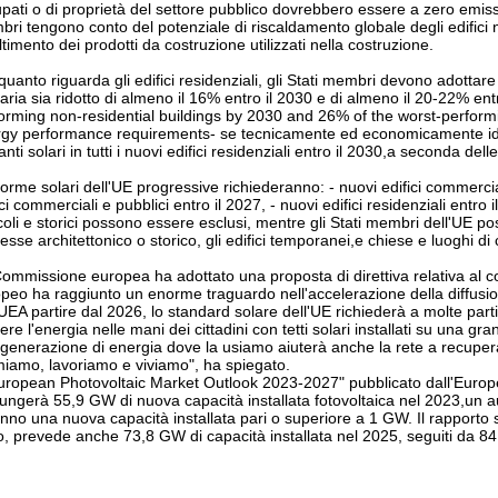
pati o di proprietà del settore pubblico dovrebbero essere a zero emission
ri tengono conto del potenziale di riscaldamento globale degli edifici n
timento dei prodotti da costruzione utilizzati nella costruzione.
quanto riguarda gli edifici residenziali, gli Stati membri devono adotta
aria sia ridotto di almeno il 16% entro il 2030 e di almeno il 20-22% e
orming non-residential buildings by 2030 and 26% of the worst-perfor
gy performance requirements- se tecnicamente ed economicamente ido
anti solari in tutti i nuovi edifici residenziali entro il 2030,a seconda dell
orme solari dell'UE progressive richiederanno: - nuovi edifici commercial
ici commerciali e pubblici entro il 2027, - nuovi edifici residenziali entro il 
coli e storici possono essere esclusi, mentre gli Stati membri dell'UE pos
resse architettonico o storico, gli edifici temporanei,e chiese e luoghi di 
ommissione europea ha adottato una proposta di direttiva relativa al con
peo ha raggiunto un enorme traguardo nell'accelerazione della diffusio
'UEA partire dal 2026, lo standard solare dell'UE richiederà a molte parti
ere l'energia nelle mani dei cittadini con tetti solari installati su una gr
generazione di energia dove la usiamo aiuterà anche la rete a recuper
iamo, lavoriamo e viviamo", ha spiegato.
European Photovoltaic Market Outlook 2023-2027" pubblicato dall'Europ
ungerà 55,9 GW di nuova capacità installata fotovoltaica nel 2023,un 
nno una nuova capacità installata pari o superiore a 1 GW. Il rapporto s
, prevede anche 73,8 GW di capacità installata nel 2025, seguiti da 