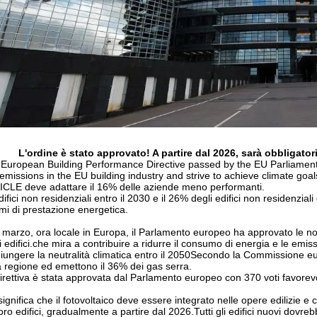
L'ordine è stato approvato! A partire dal 2026, sarà obbligatorio
European Building Performance Directive passed by the EU Parliamen
emissions in the EU building industry and strive to achieve climate goa
CLE deve adattare il 16% delle aziende meno performanti.
edifici non residenziali entro il 2030 e il 26% degli edifici non residenzial
mi di prestazione energetica.
2 marzo, ora locale in Europa, il Parlamento europeo ha approvato le nor
i edifici.che mira a contribuire a ridurre il consumo di energia e le emissi
iungere la neutralità climatica entro il 2050Secondo la Commissione eur
a regione ed emettono il 36% dei gas serra.
irettiva è stata approvata dal Parlamento europeo con 370 voti favorevol
significa che il fotovoltaico deve essere integrato nelle opere edilizie e c
loro edifici, gradualmente a partire dal 2026.Tutti gli edifici nuovi dovre