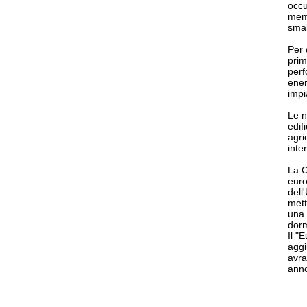
occu
memb
smal
Per 
prim
perf
ener
impi
Le n
edif
agri
inte
La C
euro
dell
mett
una 
dorm
Il "
aggi
avra
anno