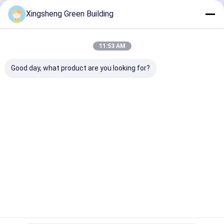
Continua
Xingsheng Green Building
moduli solari del bipv
Macchina per la produzione di prodotti BIPV
11:53 AM
Le Nostre Categorie
Macchina per caricare pannelli fotovoltaici
Good day, what product are you looking for?
Macchina di laminazione del film termico
Macchina per saldare pannelli solari
Pannello
Pannelli
Piastrelle
piastrelle d
armadietto di accumulo di energia
solare BIPV
fotovoltaici
curve per
tetto bi-vv
flessibili
tetti solari
fuori dall'invertitore solare di griglia
Casa
Circa noi
Contattaci
Desktop Site
Mappa del sito
Norme sulla privacy
Qualità
Pannello solare BIPV
Fabbrica cinese.Copyright © 2026