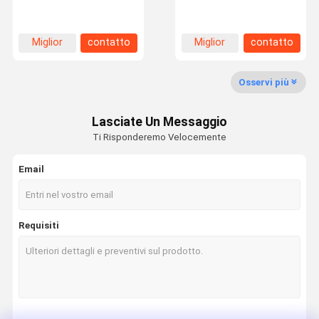
Germania Lightweight
di Sunport 200 Watt
solare fotovoltaico PV
-0,24% Temperatura di
580watt Per applicazioni
tensione in circuito
di costruzione di serre
aperto Coeffico Max.
Miglior
contatto
Miglior
contatto
Potenza 580W
Su Di Noi
Visita Alla
Controllo
Contattaci
prezzo
prezzo
Fabbrica
Della Qualità
Osservi più
Lasciate Un Messaggio
Ti Risponderemo Velocemente
Notizie
Casi
Chiedi Un
Preventivo
Email
Pannello solare BIPV
Requisiti
Pannelli fotovoltaici flessibili
Piastrelle curve per tetti solari
piastrelle di tetto bi-vv
mono pannello solare