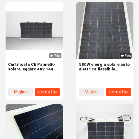
Certificato CE Pannello
580W energia solare auto
solare leggero 48V 144
elettrica flessibile
Mezza cella
pannelli solari ventilatore
monocristallino 520W
con coefficiente di
580W Flessibile per
temperatura di tensione
Carport 2260*1219*3mm
in circuito aperto di
Miglior
contatto
Miglior
contatto
-0,24%
prezzo
prezzo