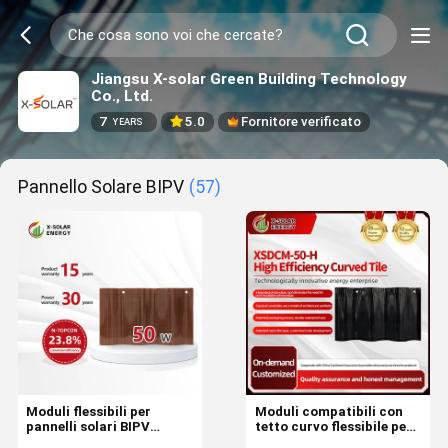
Jiangsu X-solar Green Building Technology
Co., Ltd.
7
5.0
Fornitore verificato
YEARS
Pannello Solare BIPV
(57)
Moduli flessibili per
Moduli compatibili con
pannelli solari BIPV
tetto curvo flessibile per
progettati per tetti in
pannello solare BIPV con