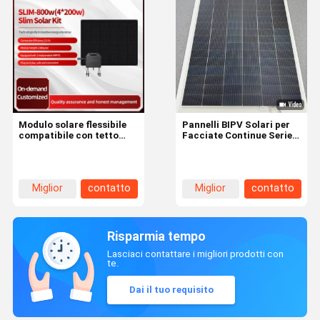
Modulo solare flessibile
Pannelli BIPV Solari per
compatibile con tetto
Facciate Continue Serie
curvo con installazione
Ti con Certificazioni CE
peel and stick e senza
ATEX CQC ISO
necessità di supporti
Miglior
contatto
Miglior
contatto
prezzo
prezzo
Risparmia tempo
Lasciaci contattare i migliori prodotti con
te.
Dai il tuo requisito