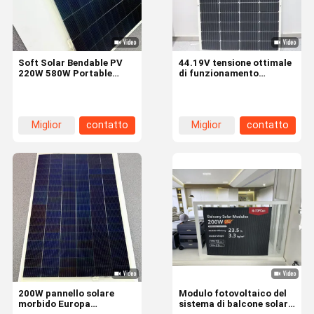
Soft Solar Bendable PV
44.19V tensione ottimale
220W 580W Portable
di funzionamento
Flexible Solar Panel for
pannello solare portatile
Home Camping
-40-85 gamma di
Certificato CE
temperatura X-Soalr
energia IP67 500W per il
Miglior
contatto
Miglior
contatto
campeggio
prezzo
prezzo
Casa.
Prodotti
Video
Spettacolo
VR
200W pannello solare
Modulo fotovoltaico del
morbido Europa
sistema di balcone solare