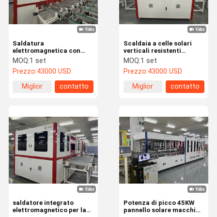
Saldatura
Scaldaia a celle solari
elettromagnetica con
verticali resistenti
inverter a corrente
16s/module
MOQ:
1 set
MOQ:
1 set
alternata per
Prezzo:
43000 USD
Prezzo:
43000 USD
assemblaggio di moduli
BIPV
Miglior
contatto
Miglior
contatto
prezzo
prezzo
Casa.
Prodotti
Video
Spettacolo
VR
saldatore integrato
Potenza di picco 45KW
elettromagnetico per la
pannello solare macchina