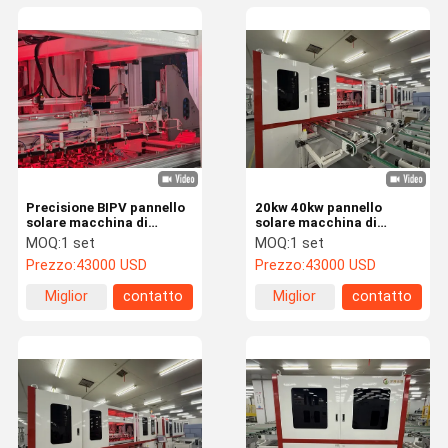
Precisione BIPV pannello
20kw 40kw pannello
solare macchina di
solare macchina di
saldatura stile verticale
saldatura
MOQ:
1 set
MOQ:
1 set
Metodo elettromagnetico
elettromagnetica bordo
Prezzo:
43000 USD
Prezzo:
43000 USD
di saldatura
Miglior
contatto
Miglior
contatto
prezzo
prezzo