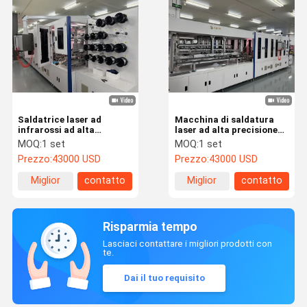
Saldatrice laser ad
Macchina di saldatura
infrarossi ad alta
laser ad alta precisione
precisione
per pannelli solari con
MOQ:
1 set
MOQ:
1 set
consumo d'aria
Prezzo:
43000 USD
Prezzo:
43000 USD
3200L/min
Miglior
contatto
Miglior
contatto
prezzo
prezzo
Risparmia tempo
Lasciaci contattare i migliori prodotti con
te.
Dai il tuo requisito