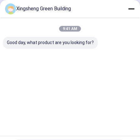
Continua
Xingsheng Green Building
moduli solari del bipv
Macchina per la produzione di prodotti BIPV
9:41 AM
Le Nostre Categorie
Macchina per caricare pannelli fotovoltaici
Good day, what product are you looking for?
Macchina di laminazione del film termico
Macchina per saldare pannelli solari
Pannello
Pannelli
Piastrelle
piastrelle d
armadietto di accumulo di energia
solare BIPV
fotovoltaici
curve per
tetto bi-vv
flessibili
tetti solari
fuori dall'invertitore solare di griglia
Casa
Circa noi
Contattaci
Desktop Site
Mappa del sito
Norme sulla privacy
Qualità
Pannello solare BIPV
Fabbrica cinese.Copyright © 2026