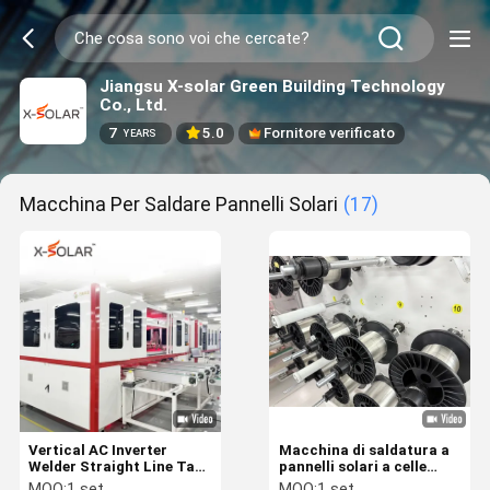
Jiangsu X-solar Green Building Technology
Co., Ltd.
7
5.0
Fornitore verificato
YEARS
Macchina Per Saldare Pannelli Solari
(17)
Vertical AC Inverter
Macchina di saldatura a
Welder Straight Line Tab
pannelli solari a celle
Welding Machine per celle
elettriche Metodo di
MOQ:
1 set
MOQ:
1 set