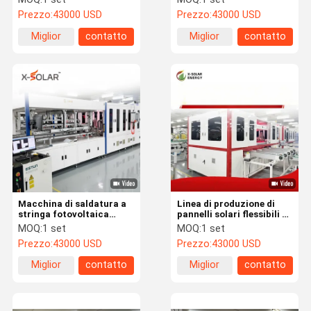
solari
saldatura automatico a
Prezzo:
43000 USD
Prezzo:
43000 USD
infrarossi
Miglior
contatto
Miglior
contatto
prezzo
prezzo
Macchina di saldatura a
Linea di produzione di
stringa fotovoltaica
pannelli solari flessibili 3
multi-busbar per la
in 1 Distanza di corda
MOQ:
1 set
MOQ:
1 set
produzione di celle
regolabile 2 mm - 6 mm
Prezzo:
43000 USD
Prezzo:
43000 USD
elettriche per moduli
solari morbidi
Miglior
contatto
Miglior
contatto
prezzo
prezzo