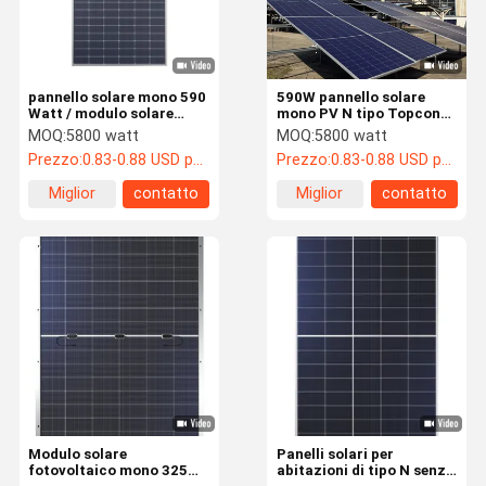
pannello solare mono 590
590W pannello solare
Watt / modulo solare
mono PV N tipo Topcon
fotovoltaico per la
BIPV Hjt Mwt pannello
MOQ:
5800 watt
MOQ:
5800 watt
generazione di energia
solare monocristallino
Prezzo:
0.83-0.88 USD per watt
Prezzo:
0.83-0.88 USD per watt
Miglior
contatto
Miglior
contatto
prezzo
prezzo
Casa.
Prodotti
Video
Spettacolo
VR
Modulo solare
Panelli solari per
fotovoltaico mono 325W
abitazioni di tipo N senza