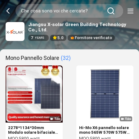
Jiangsu X-solar Green Building Technology
Co., Ltd.
7
5.0
Fornitore verificato
YEARS
Mono Pannello Solare
(32)
2278*1134*30mm
Hi-Mo X6 pannello solare
Modulo solare bifaciale
mono 565W 570W 575W
550 Watt 550wp 555W
580W 585W 590W 595W
MOQ:
5800 watt
MOQ:
5800 watt