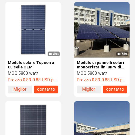
Modulo solare Topcon a
Modulo di pannelli solari
60 celle OEM
monocristallini BIPV di
tipo N Potenza massima
MOQ:
5800 watt
MOQ:
5800 watt
580W Omologazione CE
Prezzo:
0.83-0.88 USD per watt
Prezzo:
0.83-0.88 USD per watt
Miglior
contatto
Miglior
contatto
prezzo
prezzo