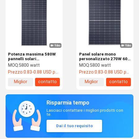
Potenza massima 580W
Panel solare mono
pannelli solari
personalizzato 270W 60
monocristallini sistemi di
Celle 166mm Celle OEM
MOQ:
5800 watt
MOQ:
5800 watt
energia solare
Modulo di cella solare
Prezzo:
0.83-0.88 USD per watt
Prezzo:
0.83-0.88 USD per watt
residenziali
Miglior
contatto
Miglior
contatto
prezzo
prezzo
Risparmia tempo
Lasciaci contattare i migliori prodotti con
te.
Dai il tuo requisito