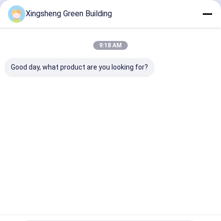
Continua
Xingsheng Green Building
moduli solari del bipv
Macchina per la produzione di prodotti BIPV
9:18 AM
Le Nostre Categorie
Macchina per caricare pannelli fotovoltaici
Good day, what product are you looking for?
Macchina di laminazione del film termico
Macchina per saldare pannelli solari
Pannello
Pannelli
Piastrelle
piastrelle d
armadietto di accumulo di energia
solare BIPV
fotovoltaici
curve per
tetto bi-vv
flessibili
tetti solari
fuori dall'invertitore solare di griglia
Casa
Circa noi
Contattaci
Desktop Site
Mappa del sito
Norme sulla privacy
Qualità
Pannello solare BIPV
Fabbrica cinese.Copyright © 2026