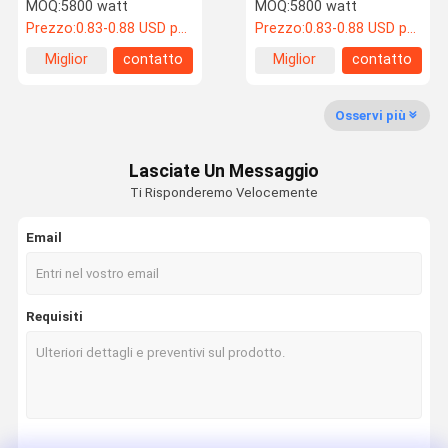
330W 340W 345W
telaio nero completo
MOQ:
5800 watt
MOQ:
5800 watt
525W 520W 515W 510W
Prezzo:
0.83-0.88 USD per watt
Prezzo:
0.83-0.88 USD per watt
Miglior
contatto
Miglior
contatto
Su Di Noi
Visita Alla
Controllo
Contattaci
prezzo
prezzo
Fabbrica
Della Qualità
Osservi più
Lasciate Un Messaggio
Ti Risponderemo Velocemente
Notizie
Casi
Chiedi Un
Preventivo
Email
Pannello solare BIPV
Requisiti
Pannelli fotovoltaici flessibili
Piastrelle curve per tetti solari
piastrelle di tetto bi-vv
mono pannello solare