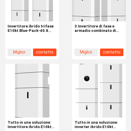
Invertitore ibrido trifase
3 Invertitore di fase e
E10kt Blue-Pack-40.8
armadio combinato di
Battery Pack Wifiplug&
stoccaggio dell'energia
Cts
Miglior
contatto
Miglior
contatto
prezzo
prezzo
Casa.
Prodotti
Video
Spettacolo
VR
Tutto in una soluzione:
Tutto in una soluzione:
Invertitore ibrido E10kt
inverter ibrido E10kt