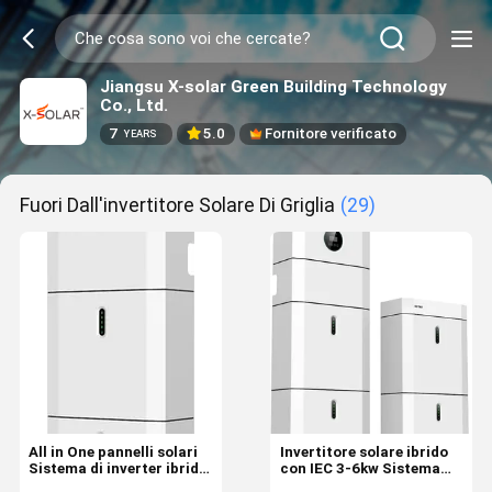
Jiangsu X-solar Green Building Technology
Co., Ltd.
7
5.0
Fornitore verificato
YEARS
Fuori Dall'invertitore Solare Di Griglia
(29)
All in One pannelli solari
Invertitore solare ibrido
Sistema di inverter ibrido
con IEC 3-6kw Sistema
3kw 6kww Sistema
solare ibrido con 5kwh