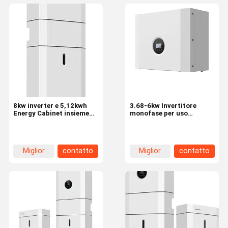
8kw inverter e 5,12kwh
3.68-6kw Invertitore
Energy Cabinet insieme
monofase per uso
pacchetto batteria per
domestico Griglia solare
pannelli solari
ibrida Invertitore solare a
bassa frequenza AC DC
con batterie
Miglior
contatto
Miglior
contatto
prezzo
prezzo