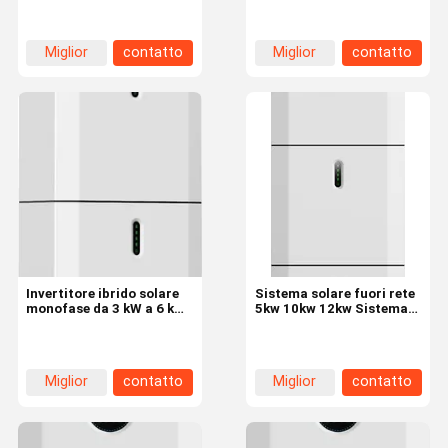
industriale di energia
Energy Storage Cabinet
solare per la casa 10kw
Miglior
contatto
Miglior
contatto
prezzo
prezzo
Invertitore ibrido solare
Sistema solare fuori rete
monofase da 3 kW a 6 kW
5kw 10kw 12kw Sistema
con regolatore MPPT per
di energia solare Casa
sistema di pannelli solari
industriale commerciale
in vendita
Miglior
contatto
Miglior
contatto
prezzo
prezzo