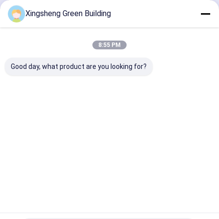
Continua
Xingsheng Green Building
moduli solari del bipv
Macchina per la produzione di prodotti BIPV
8:55 PM
Le Nostre Categorie
Macchina per caricare pannelli fotovoltaici
Good day, what product are you looking for?
Macchina di laminazione del film termico
Macchina per saldare pannelli solari
Pannello
Pannelli
Piastrelle
piastrelle d
armadietto di accumulo di energia
solare BIPV
fotovoltaici
curve per
tetto bi-vv
flessibili
tetti solari
fuori dall'invertitore solare di griglia
Casa
Circa noi
Contattaci
Desktop Site
Mappa del sito
Norme sulla privacy
Qualità
Pannello solare BIPV
Fabbrica cinese.Copyright © 2026