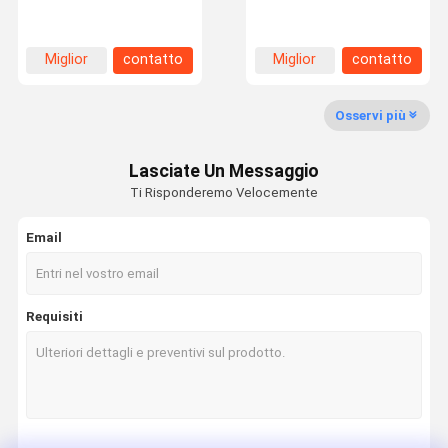
Blue-Pack-20.4 Battery
Blue-Pack-30.6 batteria
Pack Wifiplug& Cts
Wifiplug& Cts
Miglior
contatto
Miglior
contatto
Su Di Noi
Visita Alla
Controllo
Contattaci
prezzo
prezzo
Fabbrica
Della Qualità
Osservi più
Lasciate Un Messaggio
Ti Risponderemo Velocemente
Notizie
Casi
Chiedi Un
Preventivo
Email
Pannello solare BIPV
Requisiti
Pannelli fotovoltaici flessibili
Piastrelle curve per tetti solari
piastrelle di tetto bi-vv
mono pannello solare