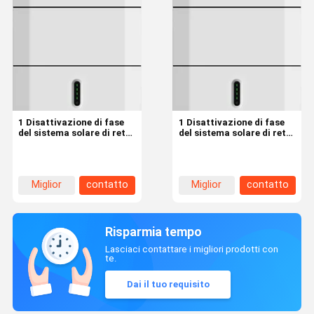
1 Disattivazione di fase
1 Disattivazione di fase
del sistema solare di rete
del sistema solare di rete
Invertitore da 6 kW con
Invertitore da 6 kW con
armadietto di stoccaggio
armadietto di stoccaggio
dell'energia solare da 5
dell'energia solare da 5
kW
kW
Miglior
contatto
Miglior
contatto
prezzo
prezzo
Risparmia tempo
Lasciaci contattare i migliori prodotti con
te.
Dai il tuo requisito