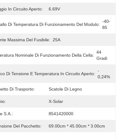
ggio In Circuito Aperto:
6.69V
-40-
vallo Di Temperatura Di Funzionamento Del Modulo:
85
nte Massima Del Fusibile:
25A
44 
ratura Nominale Di Funzionamento Della Cella:
Gradi
- 
ico Di Tensione E Temperatura In Circuito Aperto:
0,24%
etto Di Trasporto:
Scatole Di Legno
io:
X-Solar
e S.A.:
8541420000
sione Del Pacchetto:
69.00cm * 45.00cm * 3.00cm