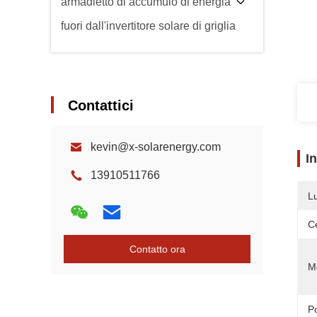
armadietto di accumulo di energia
fuori dall'invertitore solare di griglia
Contattici
kevin@x-solarenergy.com
I
13910511766
L
Ce
Contatto ora
M
P