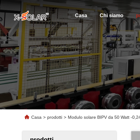
Casa
Chi siamo
p
Casa
>
prodotti
>
Modulo solare BIPV da 50 Watt -0,24%
prodotti