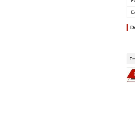
P
Ev
D
De