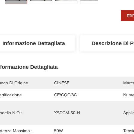
Otten
Informazione Dettagliata
Descrizione Di P
nformazione Dettagliata
uogo Di Origine
CINESE
Marc
rtificazione
CE/CQC/3C
Numer
odello N.O.:
XSDCM-50-H
Appli
otenza Massima.:
50W
Tensi