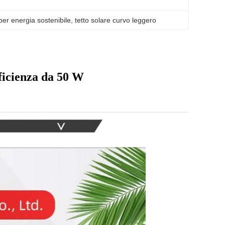
 per energia sostenibile
, 
tetto solare curvo leggero
fficienza da 50 W