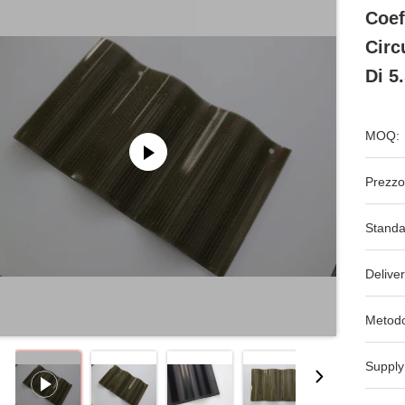
Coef
Circ
Di 5
MOQ:
Prezzo
Standa
Deliver
Metodo
Supply