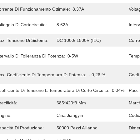
orrente Di Funzionamento Ottimale:
8.37A
Volta
ltaggio Di Cortocircuito:
8.62A
Inter
ax. Tensione Di Sistema:
DC 1000/ 1500V (IEC)
Corre
tervallo Di Tolleranza Di Potenza:
0-5W
Tempe
ax. Coefficiente Di Temperatura Di Potenza:
- 0,26 %
Coeff
efficiente Di Tensione E Temperatura Di Corto Circuito:
0,04%
Pacch
ecificità:
685*420*9 Mm
March
igine:
Cina Jiangyin
Codic
apacità Di Produzione:
50000 Pezzi All'anno
Dimen