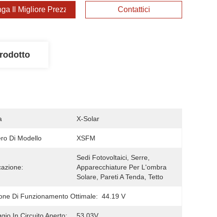
ga Il Migliore Prezzo
Contattici
rodotto
a
X-Solar
o Di Modello
XSFM
Sedi Fotovoltaici, Serre, 
cazione:
Apparecchiature Per L'ombra 
Solare, Pareti A Tenda, Tetto
one Di Funzionamento Ottimale:
44.19 V
ggio In Circuito Aperto:
53.03V