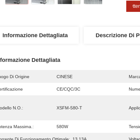
Otten
Informazione Dettagliata
Descrizione Di P
nformazione Dettagliata
uogo Di Origine
CINESE
Marc
rtificazione
CE/CQC/3C
Numer
odello N.O.:
XSFM-580-T
Appli
otenza Massima.:
580W
Tensi
orrente Di Funzionamento Ottimale:
13.13A
Volta