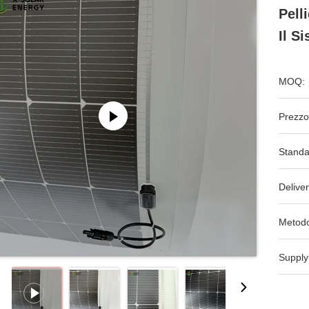
Pell
Il S
MOQ:
Prezzo
Standa
Deliver
Metodo
Supply