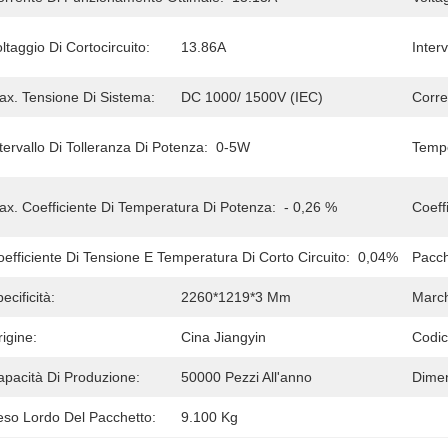
ltaggio Di Cortocircuito:
13.86A
Inter
ax. Tensione Di Sistema:
DC 1000/ 1500V (IEC)
Corre
tervallo Di Tolleranza Di Potenza:
0-5W
Tempe
ax. Coefficiente Di Temperatura Di Potenza:
- 0,26 %
Coeff
efficiente Di Tensione E Temperatura Di Corto Circuito:
0,04%
Pacch
ecificità:
2260*1219*3 Mm
March
igine:
Cina Jiangyin
Codic
apacità Di Produzione:
50000 Pezzi All'anno
Dimen
eso Lordo Del Pacchetto:
9.100 Kg