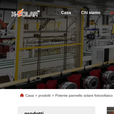
Casa
Chi siamo
p
Casa
>
prodotti
>
Potente pannello solare fotovoltaico 
prodotti