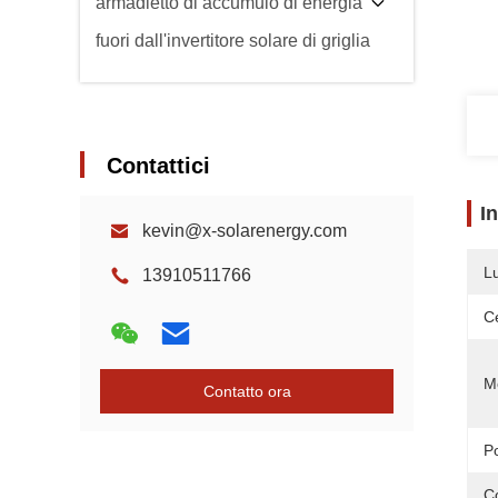
armadietto di accumulo di energia
fuori dall'invertitore solare di griglia
Contattici
I
kevin@x-solarenergy.com
L
13910511766
Ce
M
Contatto ora
P
C