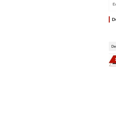
Ev
D
De