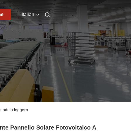
ne
Italian
o modulo leggero
nte Pannello Solare Fotovoltaico A