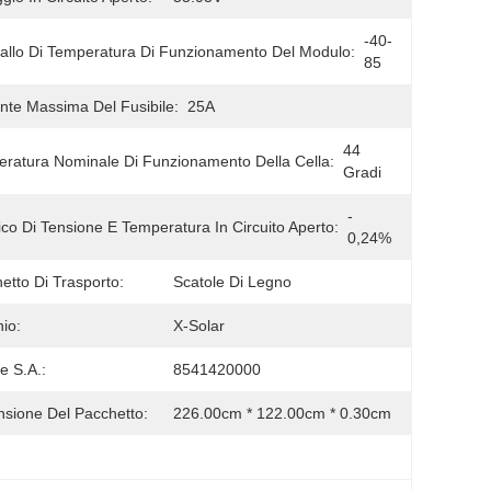
-40-
vallo Di Temperatura Di Funzionamento Del Modulo:
85
nte Massima Del Fusibile:
25A
44 
ratura Nominale Di Funzionamento Della Cella:
Gradi
- 
ico Di Tensione E Temperatura In Circuito Aperto:
0,24%
etto Di Trasporto:
Scatole Di Legno
io:
X-Solar
e S.A.:
8541420000
sione Del Pacchetto:
226.00cm * 122.00cm * 0.30cm