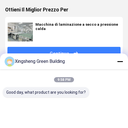
Ottieni Il Miglior Prezzo Per
Macchina di laminazione a secco a pressione
calda
Continua
Xingsheng Green Building
Prodotti Raccomandati
9:58 PM
Good day, what product are you looking for?
Linea di
Macchina di
Macchina per
Equipaggi
produzione
laminazione
la
completam
del modulo
pre-
laminazione
automatic
solare a
rivestimento
di fogli di
carta a rot