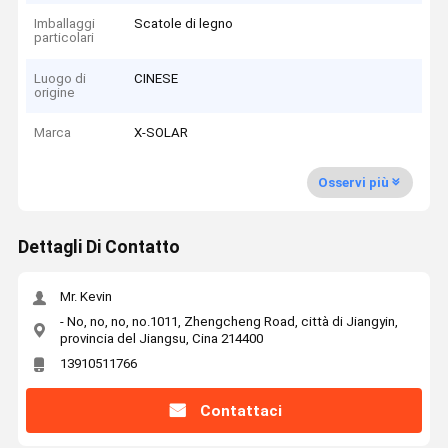
Imballaggi
Scatole di legno
particolari
Luogo di
CINESE
origine
Marca
X-SOLAR
Osservi più
Dettagli Di Contatto
Mr. Kevin
- No, no, no, no.1011, Zhengcheng Road, città di Jiangyin,
provincia del Jiangsu, Cina 214400
13910511766
Contattaci