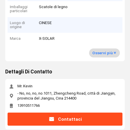
Imballaggi
Scatole di legno
particolari
Luogo di
CINESE
origine
Marca
X-SOLAR
Osservi più
Dettagli Di Contatto
Mr. Kevin
- No, no, no, no.1011, Zhengcheng Road, città di Jiangyin,
provincia del Jiangsu, Cina 214400
13910511766
Contattaci