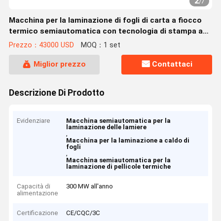
2
/
7
Macchina per la laminazione di fogli di carta a fiocco
termico semiautomatica con tecnologia di stampa a
caldo
Prezzo：43000 USD
MOQ：1 set
Miglior prezzo
Contattaci
Descrizione Di Prodotto
Evidenziare
Macchina semiautomatica per la
laminazione delle lamiere
,
Macchina per la laminazione a caldo di
fogli
,
Macchina semiautomatica per la
laminazione di pellicole termiche
Capacità di
300 MW all'anno
alimentazione
Certificazione
CE/CQC/3C