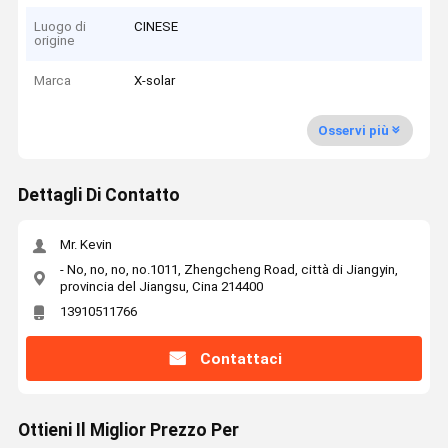
Luogo di
CINESE
origine
Marca
X-solar
Osservi più
Dettagli Di Contatto
Mr. Kevin
- No, no, no, no.1011, Zhengcheng Road, città di Jiangyin,
provincia del Jiangsu, Cina 214400
13910511766
Contattaci
Ottieni Il Miglior Prezzo Per