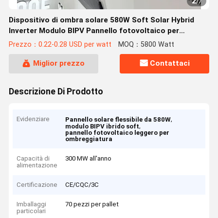
2
/
7
Dispositivo di ombra solare 580W Soft Solar Hybrid
Inverter Modulo BIPV Pannello fotovoltaico per
applicazioni flessibili e leggere
Prezzo：0.22-0.28 USD per watt
MOQ：5800 Watt
Miglior prezzo
Contattaci
Descrizione Di Prodotto
Evidenziare
,
Pannello solare flessibile da 580W
,
modulo BIPV ibrido soft
pannello fotovoltaico leggero per
ombreggiatura
Capacità di
300 MW all'anno
alimentazione
Certificazione
CE/CQC/3C
Imballaggi
70 pezzi per pallet
particolari