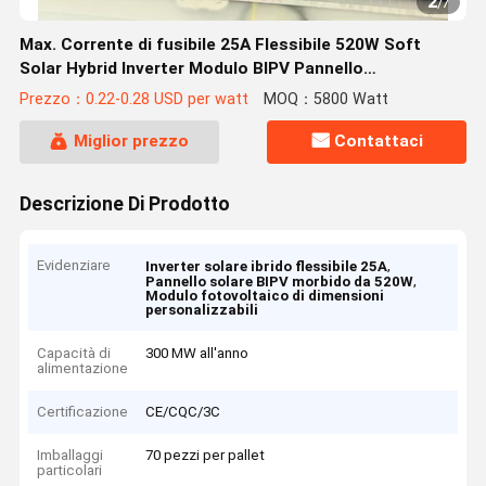
2
/
7
Max. Corrente di fusibile 25A Flessibile 520W Soft
Solar Hybrid Inverter Modulo BIPV Pannello
fotovoltaico per dimensioni personalizzabili
Prezzo：0.22-0.28 USD per watt
MOQ：5800 Watt
Miglior prezzo
Contattaci
Descrizione Di Prodotto
Evidenziare
,
Inverter solare ibrido flessibile 25A
,
Pannello solare BIPV morbido da 520W
Modulo fotovoltaico di dimensioni
personalizzabili
Capacità di
300 MW all'anno
alimentazione
Certificazione
CE/CQC/3C
Imballaggi
70 pezzi per pallet
particolari