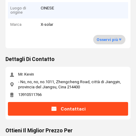
Luogo di
CINESE
origine
Marca
X-solar
Osservi più
Dettagli Di Contatto
Mr. Kevin
- No, no, no, no.1011, Zhengcheng Road, città di Jiangyin,
provincia del Jiangsu, Cina 214400
13910511766
Contattaci
Ottieni Il Miglior Prezzo Per