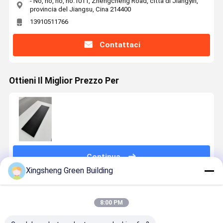
- No, no, no, no.1011, Zhengcheng Road, città di Jiangyin,
provincia del Jiangsu, Cina 214400
13910511766
Contattaci
Ottieni Il Miglior Prezzo Per
Continua
Xingsheng Green Building
Prodotti Raccomandati
8:00 PM