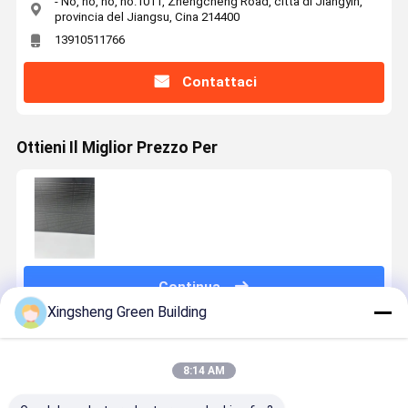
- No, no, no, no.1011, Zhengcheng Road, città di Jiangyin,
provincia del Jiangsu, Cina 214400
13910511766
Contattaci
Ottieni Il Miglior Prezzo Per
Continua
Xingsheng Green Building
Prodotti Raccomandati
8:14 AM